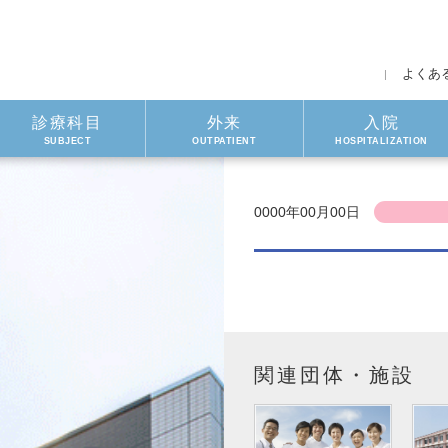
よくあ
診療科目
外来
入院
SUBJECT
OUTPATIENT
HOSPITALIZATION
0000年00月00日
関連団体・施設