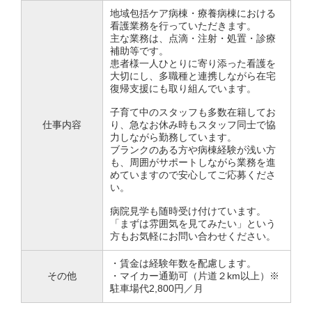
地域包括ケア病棟・療養病棟における
看護業務を行っていただきます。
主な業務は、点滴・注射・処置・診療
補助等です。
患者様一人ひとりに寄り添った看護を
大切にし、多職種と連携しながら在宅
復帰支援にも取り組んでいます。
子育て中のスタッフも多数在籍してお
仕事内容
り、急なお休み時もスタッフ同士で協
力しながら勤務しています。
ブランクのある方や病棟経験が浅い方
も、周囲がサポートしながら業務を進
めていますので安心してご応募くださ
い。
病院見学も随時受け付けています。
「まずは雰囲気を見てみたい」という
方もお気軽にお問い合わせください。
・賃金は経験年数を配慮します。
その他
・マイカー通勤可（片道２km以上）※
駐車場代2,800円／月