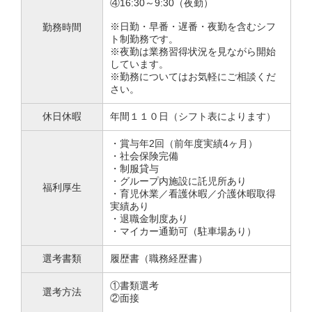
④16:30～9:30（夜勤）
※日勤・早番・遅番・夜勤を含むシフ
勤務時間
ト制勤務です。
※夜勤は業務習得状況を見ながら開始
しています。
※勤務についてはお気軽にご相談くだ
さい。
休日休暇
年間１１０日（シフト表によります）
・賞与年2回（前年度実績4ヶ月）
・社会保険完備
・制服貸与
・グループ内施設に託児所あり
福利厚生
・育児休業／看護休暇／介護休暇取得
実績あり
・退職金制度あり
・マイカー通勤可（駐車場あり）
選考書類
履歴書（職務経歴書）
①書類選考
選考方法
②面接