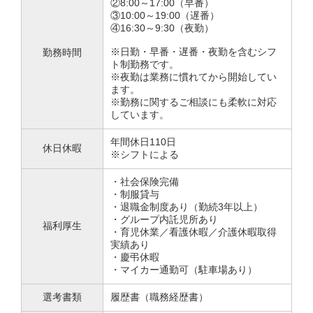
②8:00～17:00（早番）
③10:00～19:00（遅番）
④16:30～9:30（夜勤）
※日勤・早番・遅番・夜勤を含むシフ
勤務時間
ト制勤務です。
※夜勤は業務に慣れてから開始してい
ます。
※勤務に関するご相談にも柔軟に対応
しています。
年間休日110日
休日休暇
※シフトによる
・社会保険完備
・制服貸与
・退職金制度あり（勤続3年以上）
・グループ内託児所あり
福利厚生
・育児休業／看護休暇／介護休暇取得
実績あり
・慶弔休暇
・マイカー通勤可（駐車場あり）
選考書類
履歴書（職務経歴書）