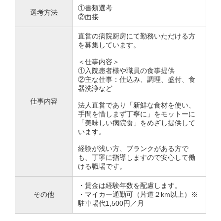
①書類選考
選考方法
②面接
直営の病院厨房にて勤務いただける方
を募集しています。
＜仕事内容＞
①入院患者様や職員の食事提供
②主な仕事：仕込み、調理、盛付、食
器洗浄など
仕事内容
法人直営であり「新鮮な食材を使い、
手間を惜しまず丁寧に」をモットーに
「美味しい病院食」をめざし提供して
います。
経験が浅い方、ブランクがある方で
も、丁寧に指導しますので安心して働
ける職場です。
・賃金は経験年数を配慮します。
その他
・マイカー通勤可（片道２km以上）※
駐車場代1,500円／月